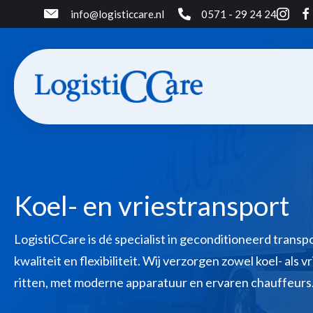
info@logisticcare.nl
0571 - 29 24 24
Koel- en vriestransport
LogistiCCare is dé specialist in geconditioneerd trans
kwaliteit en flexibiliteit. Wij verzorgen zowel koel- als 
ritten, met moderne apparatuur en ervaren chauffeurs.