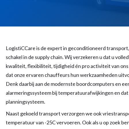
LogistiCCare is de expert in geconditioneerd transport,
schakel in de supply chain. Wij verzekeren u dat u vol
kwaliteit, flexibiliteit, tijdigheid én pro activiteit van
dat onze ervaren chauffeurs hun werkzaamheden uitvo
Denk daarbij aan de modernste boordcomputers en ee
alarmeringssysteem bij temperatuurafwijkingen en da
planningsysteem.
Naast gekoeld transport verzorgen we ook vriestrans
temperatuur van -25C vervoeren. Ook als u op zoek bent