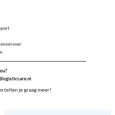
sport
renvervoer
am
jou?
logisticcare.nl
rtellen je graag meer!