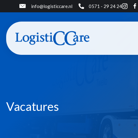
info@logisticcare.nl
0571 - 29 24 24
Vacatures